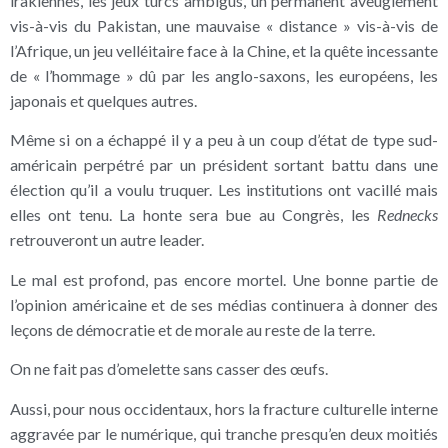
irakiennes, les jeux turcs ambigus, un permanent aveuglement
vis-à-vis du Pakistan, une mauvaise « distance » vis-à-vis de
l’Afrique, un jeu velléitaire face à la Chine, et la quête incessante
de « l’hommage » dû par les anglo-saxons, les européens, les
japonais et quelques autres.
Même si on a échappé il y a peu à un coup d’état de type sud-
américain perpétré par un président sortant battu dans une
élection qu’il a voulu truquer. Les institutions ont vacillé mais
elles ont tenu. La honte sera bue au Congrès, les
Rednecks
retrouveront un autre leader.
Le mal est profond, pas encore mortel. Une bonne partie de
l’opinion américaine et de ses médias continuera à donner des
leçons de démocratie et de morale au reste de la terre.
On ne fait pas d’omelette sans casser des œufs.
Aussi, pour nous occidentaux, hors la fracture culturelle interne
aggravée par le numérique, qui tranche presqu’en deux moitiés