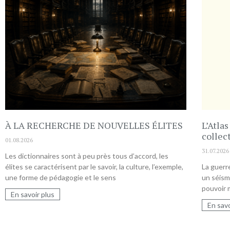
À LA RECHERCHE DE NOUVELLES ÉLITES
L’Atla
collect
01.08.2026
31.07.2026
Les dictionnaires sont à peu près tous d’accord, les
élites se caractérisent par le savoir, la culture, l’exemple,
La guerre
une forme de pédagogie et le sens
un séism
pouvoir m
En savoir plus
En savo