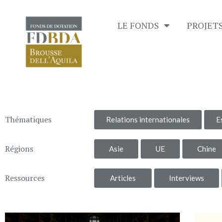
LE FONDS
PROJET
Thématiques
Relations internationales
E
Régions
Asie
UE
Chine
Ressources
Articles
Interviews