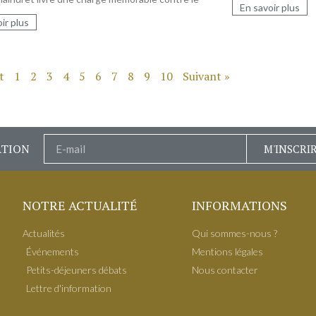
En savoir plus
ir plus
t
1
2
3
4
5
6
7
8
9
10
Suivant »
ATION
M'INSCRI
NOTRE ACTUALITÉ
INFORMATIONS
Actualités
Qui sommes-nous ?
É​vénements
Mentions légales
Petits-déjeuners débats
Nous contacter
Lettre d'information