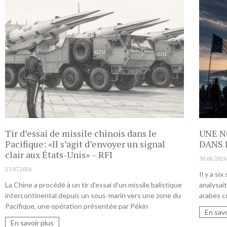
Tir d’essai de missile chinois dans le
UNE N
Pacifique: «Il s’agit d’envoyer un signal
DANS 
clair aux États-Unis» – RFI
30.06.2026
23.07.2026
Il y a si
La Chine a procédé à un tir d’essai d’un missile balistique
analysai
intercontinental depuis un sous-marin vers une zone du
arabes c
Pacifique, une opération présentée par Pékin
En savo
En savoir plus