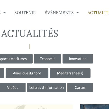
S
SOUTENIR
É​VÉNEMENTS
ACTUALIT
ACTUALITÉS
spaces maritimes
Économie
Innovation
Amérique du nord
Méditerranée(s)
Vidéos
Lettres d'information
Cartes