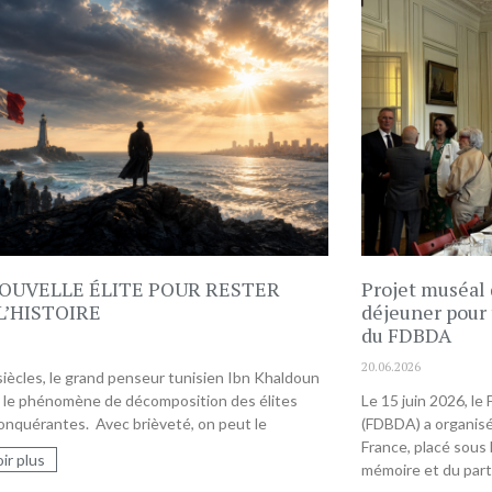
OUVELLE ÉLITE POUR RESTER
Projet muséal
L’HISTOIRE
déjeuner pour
du FDBDA
20.06.2026
x siècles, le grand penseur tunisien Ibn Khaldoun
t le phénomène de décomposition des élites
Le 15 juin 2026, le
onquérantes. Avec brièveté, on peut le
(FDBDA) a organisé
France, placé sous l
ir plus
mémoire et du part