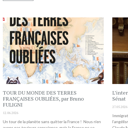
TOUR DU MONDE DES TERRES
L’inte
FRANÇAISES OUBLIÉES, par Bruno
Sénat
FULIGNI
27.05.2026
12.06.2026
Immigrat
Un tour de la planète sans quitter la France ! Nous n’en
l’angélis
avons pas toujours conscience, mais la France ne se
Claude M