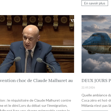
En savoir plus
rvention choc de Claude Malhuret au
DEUX JOURS 
22.05.2026
Quelle ambiance dan
ion : le réquisitoire de Claude Malhuret contre
Coca zéro et hot-
me et le déni Lors du débat sur l’immigration,
Mélania n’est pas l
alhuret livre une charge mémorable contre le