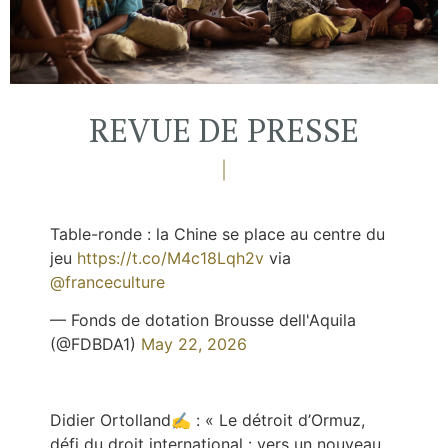
REVUE DE PRESSE
Table-ronde : la Chine se place au centre du
jeu
https://t.co/M4c18Lqh2v
via
@franceculture
— Fonds de dotation Brousse dell'Aquila
(@FDBDA1)
May 22, 2026
Didier Ortolland✍️ : « Le détroit d’Ormuz,
défi du droit international : vers un nouveau