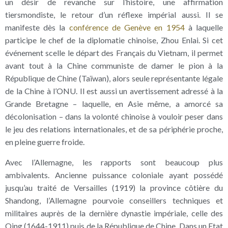
un désir de revanche sur l’histoire, une affirmation
tiersmondiste, le retour d’un réflexe impérial aussi. Il se
manifeste dès la
conférence de Genève en 1954
à laquelle
participe le chef de la diplomatie chinoise, Zhou Enlai. Si cet
événement scelle le départ des Français du Vietnam, il permet
avant tout à la Chine communiste de damer le pion à la
République de Chine (Taïwan), alors seule représentante légale
de la Chine à l’ONU. Il est aussi un avertissement adressé à la
Grande Bretagne – laquelle, en Asie même, a amorcé sa
décolonisation – dans la volonté chinoise à vouloir peser dans
le jeu des relations internationales, et de sa périphérie proche,
en pleine guerre froide.
Avec l’Allemagne, les rapports sont beaucoup plus
ambivalents. Ancienne puissance coloniale ayant possédé
jusqu’au traité de Versailles (1919) la province côtière du
Shandong, l’Allemagne pourvoie conseillers techniques et
militaires auprès de la dernière dynastie impériale, celle des
Qing (1644-1911) puis de la République de Chine. Dans un Etat