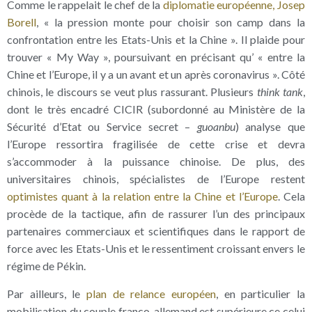
Comme le rappelait le chef de la
diplomatie européenne, Josep
Borell
, « la pression monte pour choisir son camp dans la
confrontation entre les Etats-Unis et la Chine ». Il plaide pour
trouver « My Way », poursuivant en précisant qu’ « entre la
Chine et l’Europe, il y a un avant et un après coronavirus ». Côté
chinois, le discours se veut plus rassurant. Plusieurs
think
tank
,
dont le très encadré CICIR (subordonné au Ministère de la
Sécurité d’Etat ou Service secret –
guoanbu
) analyse que
l’Europe ressortira fragilisée de cette crise et devra
s’accommoder à la puissance chinoise. De plus, des
universitaires chinois, spécialistes de l’Europe restent
optimistes quant à la relation entre la Chine et l’Europe
. Cela
procède de la tactique, afin de rassurer l’un des principaux
partenaires commerciaux et scientifiques dans le rapport de
force avec les Etats-Unis et le ressentiment croissant envers le
régime de Pékin.
Par ailleurs, le
plan de relance européen
, en particulier la
mobilisation du couple franco-allemand est supérieure ce celui