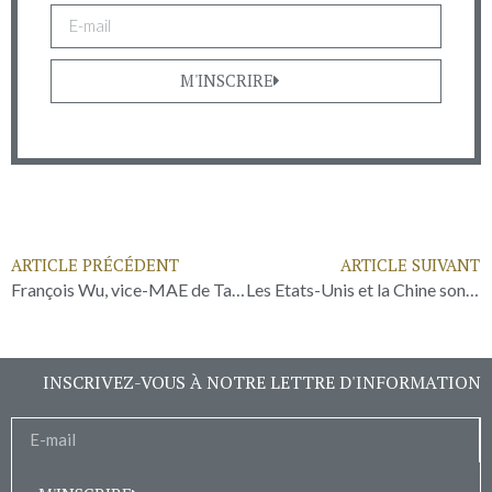
M'INSCRIRE
ARTICLE PRÉCÉDENT
ARTICLE SUIVANT
François Wu, vice-MAE de Taïwan : « Nous sommes ouverts aux négociations avec la Chine mais sans préconditions » – RFI
Les Etats-Unis et la Chine sont-ils dépassés par leur propre guerre économique? – Radio France
INSCRIVEZ-VOUS À NOTRE LETTRE D'INFORMATION