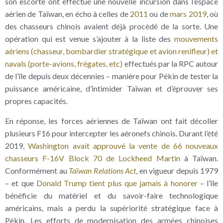
son escorte ont effectué une nouvelle incursion dans l’espace
aérien de Taïwan, en écho à celles de
2011
ou de
mars 2019
, où
des chasseurs chinois avaient déjà procédé de la sorte. Une
opération qui est venue s’ajouter à la liste des
mouvements
aériens (chasseur, bombardier stratégique et avion renifleur) et
navals (porte-avions, frégates, etc)
effectués par la RPC autour
de l’île depuis deux décennies – manière pour Pékin de tester la
puissance américaine, d’intimider Taïwan et d’éprouver ses
propres capacités.
En réponse, les forces aériennes de Taïwan ont fait décoller
plusieurs F16 pour intercepter les aéronefs chinois. Durant l’été
2019,
Washington avait approuvé la vente de 66 nouveaux
chasseurs F-16V Block 70 de Lockheed Martin
à Taïwan.
Conformément au
Taïwan Relations Act
, en vigueur depuis 1979
– et que
Donald Trump tient plus que jamais à honorer
– l’île
bénéficie du matériel et du savoir-faire technologique
américains, mais a perdu la supériorité stratégique face à
Pékin. Les efforts de modernisation des armées chinoises