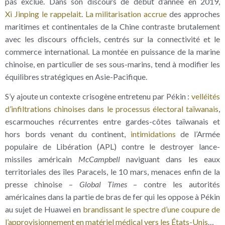
pas exclue. Dans son discours de début d’année en 2019,
Xi Jinping le rappelait
.
La militarisation accrue
des approches
maritimes et continentales de la Chine contraste brutalement
avec les discours officiels, centrés sur la connectivité et le
commerce international. La montée en puissance de la marine
chinoise, en particulier de ses sous-marins, tend à modifier les
équilibres stratégiques en Asie-Pacifique.
S’y ajoute un contexte crisogène entretenu par Pékin :
velléités
d’infiltrations chinoises dans le processus électoral taïwanais
,
escarmouches récurrentes entre gardes-côtes taïwanais et
hors bords venant du continent,
intimidations
de l’Armée
populaire de Libération (APL) contre le destroyer lance-
missiles américain
McCampbell
naviguant dans les eaux
territoriales des îles Paracels, le 10 mars, menaces enfin de la
presse chinoise –
Global Times
– contre les autorités
américaines dans la partie de bras de fer qui les oppose à Pékin
au sujet de Huawei en
brandissant le spectre d’une coupure de
l’approvisionnement en matériel médical vers les États-Unis
…