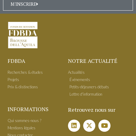
M'INSCRIRE
FDBDA
NOTRE ACTUALITÉ
Recherches & études
Actualités
Projets
É​vénements
Prix & distinctions
Petits-déjeuners débats
Lettre d'information
INFORMATIONS
Retrouvez nous sur
Qui sommes-nous ?
Mentions légales
Nous contacter