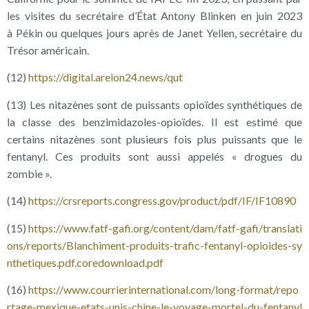
les visites du secrétaire d’État Antony Blinken en juin 2023
à Pékin ou quelques jours après de Janet Yellen, secrétaire du
Trésor américain.
(12)
https://​digital​.areion24​.news/​qut
(13) Les nitazènes sont de puissants opioïdes synthétiques de
la classe des benzimidazoles-opioïdes. Il est estimé que
certains nitazènes sont plusieurs fois plus puissants que le
fentanyl. Ces produits sont aussi appelés « drogues du
zombie ».
(14)
https://​crsreports​.congress​.gov/​p​r​o​d​u​c​t​/​p​d​f​/​I​F​/​I​F​1​0​890
(15)
https://​www​.fatf​-gafi​.org/​c​o​n​t​e​n​t​/​d​a​m​/​f​a​t​f​-​g​a​f​i​/​t​r​a​n​s​l​a​t​i​
o​n​s​/​r​e​p​o​r​t​s​/​B​l​a​n​c​h​i​m​e​n​t​-​p​r​o​d​u​i​t​s​-​t​r​a​f​i​c​-​f​e​n​t​a​n​y​l​-​o​p​i​o​i​d​e​s​-​s​y​
n​t​h​e​t​i​q​u​e​s​.​p​d​f​.​c​o​r​e​d​o​w​n​l​o​a​d​.​pdf
(16)
https://​www​.courrierinternational​.com/​l​o​n​g​-​f​o​r​m​a​t​/​r​e​p​o​
r​t​a​g​e​-​m​e​x​i​q​u​e​-​e​t​a​t​s​-​u​n​i​s​-​c​h​i​n​e​-​l​e​-​v​o​y​a​g​e​-​m​o​r​t​e​l​-​d​u​-​f​e​n​t​a​nyl