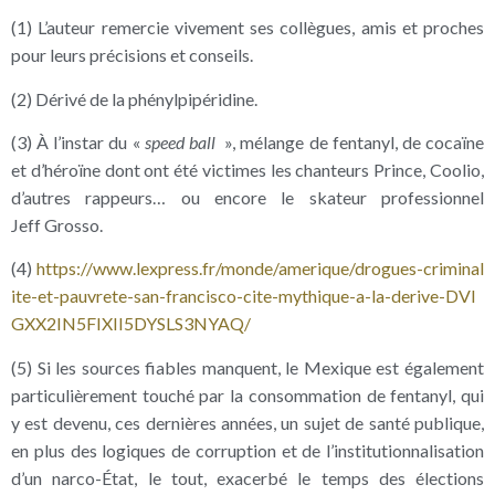
(1) L’auteur remercie vivement ses collègues, amis et proches
pour leurs précisions et conseils.
(2) Dérivé de la phénylpipéridine.
(3) À l’instar du «
speed ball
», mélange de fentanyl, de cocaïne
et d’héroïne dont ont été victimes les chanteurs Prince, Coolio,
d’autres rappeurs… ou encore le skateur professionnel
Jeff Grosso.
(4)
https://​www​.lexpress​.fr/​m​o​n​d​e​/​a​m​e​r​i​q​u​e​/​d​r​o​g​u​e​s​-​c​r​i​m​i​n​a​l​
i​t​e​-​e​t​-​p​a​u​v​r​e​t​e​-​s​a​n​-​f​r​a​n​c​i​s​c​o​-​c​i​t​e​-​m​y​t​h​i​q​u​e​-​a​-​l​a​-​d​e​r​i​v​e​-​D​V​I​
G​X​X​2​I​N​5​F​I​X​I​I​5​D​Y​S​L​S​3​N​Y​AQ/
(5) Si les sources fiables manquent, le Mexique est également
particulièrement touché par la consommation de fentanyl, qui
y est devenu, ces dernières années, un sujet de santé publique,
en plus des logiques de corruption et de l’institutionnalisation
d’un narco-État, le tout, exacerbé le temps des élections