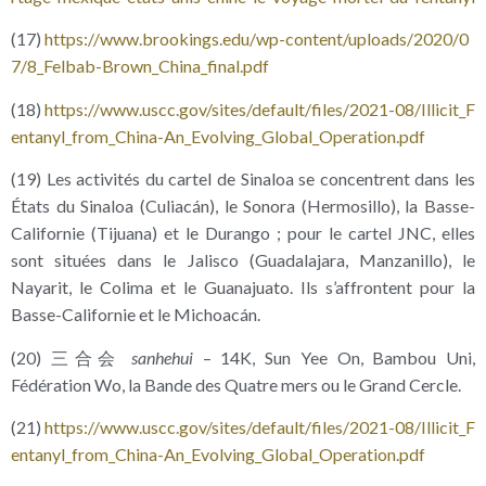
(17)
https://​www​.brookings​.edu/​w​p​-​c​o​n​t​e​n​t​/​u​p​l​o​a​d​s​/​2​0​2​0​/​0​
7​/​8​_​F​e​l​b​a​b​-​B​r​o​w​n​_​C​h​i​n​a​_​f​i​n​a​l​.​pdf
(18)
https://​www​.uscc​.gov/​s​i​t​e​s​/​d​e​f​a​u​l​t​/​f​i​l​e​s​/​2​0​2​1​-​0​8​/​I​l​l​i​c​i​t​_​F​
e​n​t​a​n​y​l​_​f​r​o​m​_​C​h​i​n​a​-​A​n​_​E​v​o​l​v​i​n​g​_​G​l​o​b​a​l​_​O​p​e​r​a​t​i​o​n​.​pdf
(19) Les activités du cartel de Sinaloa se concentrent dans les
États du Sinaloa (Culiacán), le Sonora (Hermosillo), la Basse-
Californie (Tijuana) et le Durango ; pour le cartel JNC, elles
sont situées dans le Jalisco (Guadalajara, Manzanillo), le
Nayarit, le Colima et le Guanajuato. Ils s’affrontent pour la
Basse-Californie et le Michoacán.
(20) 三合会
sanhehui
– 14K, Sun Yee On, Bambou Uni,
Fédération Wo, la Bande des Quatre mers ou le Grand Cercle.
(21)
https://​www​.uscc​.gov/​s​i​t​e​s​/​d​e​f​a​u​l​t​/​f​i​l​e​s​/​2​0​2​1​-​0​8​/​I​l​l​i​c​i​t​_​F​
e​n​t​a​n​y​l​_​f​r​o​m​_​C​h​i​n​a​-​A​n​_​E​v​o​l​v​i​n​g​_​G​l​o​b​a​l​_​O​p​e​r​a​t​i​o​n​.​pdf