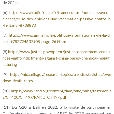
de 2024.
(6)
https://​www​.radiofrance​.fr/​f​r​a​n​c​e​c​u​l​t​u​r​e​/​p​o​d​c​a​s​t​s​/​a​v​e​c​-​s​
c​i​e​n​c​e​s​/​c​r​i​s​e​-​d​e​s​-​o​p​i​o​i​d​e​s​-​u​n​e​-​v​a​c​c​i​n​a​t​i​o​n​-​p​a​s​s​i​v​e​-​c​o​n​t​r​e​-​l​e​
-​f​e​n​t​a​n​y​l​-​8​7​3​8​890
(7)
https://​www​.cairn​.info/​l​a​-​p​o​l​i​t​i​q​u​e​-​i​n​t​e​r​n​a​t​i​o​n​a​l​e​-​d​e​-​l​a​-​c​h​
ine – 9782724637908-page-269.htm
(8)
https://​www​.justice​.gov/​o​p​a​/​p​r​/​j​u​s​t​i​c​e​-​d​e​p​a​r​t​m​e​n​t​-​a​n​n​o​u​
n​c​e​s​-​e​i​g​h​t​-​i​n​d​i​c​t​m​e​n​t​s​-​a​g​a​i​n​s​t​-​c​h​i​n​a​-​b​a​s​e​d​-​c​h​e​m​i​c​a​l​-​m​a​n​u​f​
a​c​t​u​r​ing
(9)
https://​nida​.nih​.gov/​r​e​s​e​a​r​c​h​-​t​o​p​i​c​s​/​t​r​e​n​d​s​-​s​t​a​t​i​s​t​i​c​s​/​o​v​e​r​
d​o​s​e​-​d​e​a​t​h​-​r​a​tes
(10)
https://​www​.rand​.org/​c​o​n​t​e​n​t​/​d​a​m​/​r​a​n​d​/​p​u​b​s​/​t​e​s​t​i​m​o​n​i​e​
s​/​C​T​4​0​0​/​C​T​4​9​7​/​R​A​N​D​_​C​T​4​9​7​.​pdf
(11) Du G20 à Bali en 2022, à la visite de Xi Jinping en
Californie pour le sommet de l’APEC fin 2023, en passant par