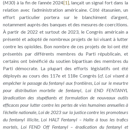
(
M30
) à la fin de l’année 2024
[1]
, lançait un signal fort dans la
relation avec l’administration américaine. Côté étasunien, un
effort particulier portera sur le blanchiment d’argent,
notamment auprès des banques et des mesures de coercitions.
À partir de 2022 et surtout de 2023, le Congrès américain a
présenté et adopté de nombreux projets de loi visant à lutter
contre les opioïdes. Bon nombre de ces projets de loi ont été
présentés par différents membres du Parti républicain, et
certains ont bénéficié du soutien bipartisan des membres du
Parti démocrate. La plupart des efforts législatifs ont été
déployés au cours des 117e et 118e Congrès (
cf
.
Loi visant à
empêcher le passage du fentanyl aux frontières
,
Loi sur le meurtre
pour distribution mortelle de fentanyl
,
Loi END FENTANYL
(éradication des stupéfiants et formulation de nouveaux outils
efficaces pour lutter contre les pertes de vies humaines annuelles à
l’échelle nationale
,
Loi de 2023 sur la justice contre les promoteurs
du fentanyl illicite
,
Loi HALT Fentanyl – Halte à tous les trafics
mortels
,
Loi FEND Off Fentanyl – éradication du fentanyl et