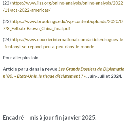
(22)
https://​www​.iiss​.org/​o​n​l​i​n​e​-​a​n​a​l​y​s​i​s​/​o​n​l​i​n​e​-​a​n​a​l​y​s​i​s​/​2​0​2​2​
/​1​1​/​a​c​s​-​2​0​2​2​-​a​m​e​r​i​c​as/
(23)
https://​www​.brookings​.edu/​w​p​-​c​o​n​t​e​n​t​/​u​p​l​o​a​d​s​/​2​0​2​0​/​0​
7​/​8​_​F​e​l​b​a​b​-​B​r​o​w​n​_​C​h​i​n​a​_​f​i​n​a​l​.​pdf
(24)
https://​www​.courrierinternational​.com/​a​r​t​i​c​l​e​/​d​r​o​g​u​e​s​-​l​e​
-​f​e​n​t​a​n​y​l​-​s​e​-​r​e​p​a​n​d​-​p​e​u​-​a​-​p​e​u​-​d​a​n​s​-​l​e​-​m​o​nde
Pour aller plus loin…
Article paru dans la revue
Les Grands Dossiers de Diplomatie
n°80, « États-Unis, le risque d’éclatement ? »
, Juin-Juillet 2024.
Encadré – mis à jour fin janvier 2025.