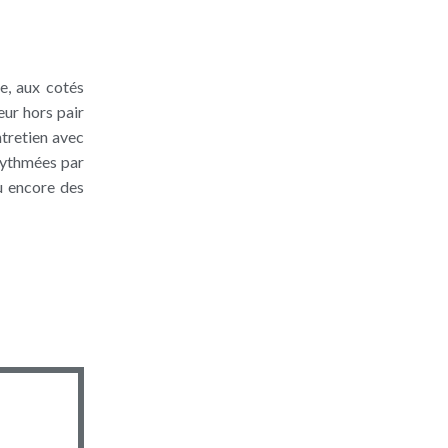
e, aux cotés
ur hors pair
ntretien avec
 rythmées par
ou encore des