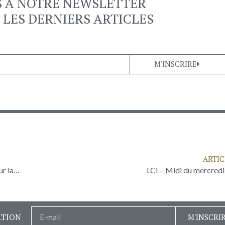
S À NOTRE NEWSLETTER
 LES DERNIERS ARTICLES
M'INSCRIRE
ARTIC
France Culture : Chine-USA : comment Pékin impose son rythme sur la scène diplomatique
LCI – Midi du mercredi
ATION
M'INSCRI