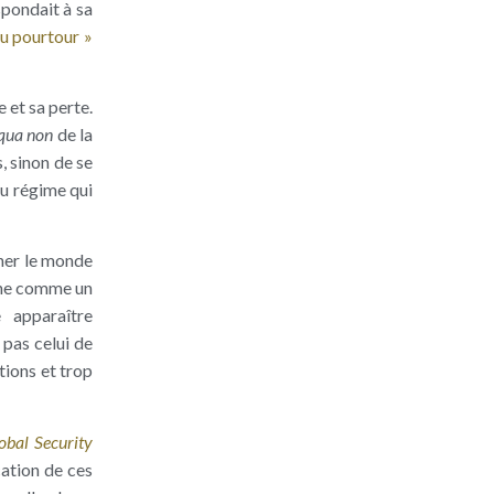
spondait à sa
du pourtour »
e et sa perte.
 qua non
de la
, sinon de se
du régime qui
nner le monde
ine comme un
 apparaître
 pas celui de
tions et trop
obal Security
cation de ces