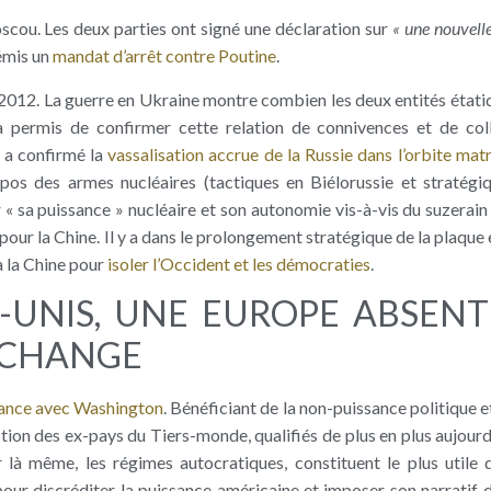
scou. Les deux parties ont signé une déclaration sur
« une nouvell
 émis un
mandat d’arrêt contre Poutine
.
s 2012. La guerre en Ukraine montre combien les deux entités état
a permis de confirmer cette relation de connivences et de coll
t a confirmé la
vassalisation accrue de la Russie dans l’orbite matr
pos des armes nucléaires (tactiques en Biélorussie et stratégi
« sa puissance » nucléaire et son autonomie vis-à-vis du suzerain
pour la Chine. Il y a dans le prolongement stratégique de la plaque 
à la Chine pour
isoler l’Occident et les démocraties
.
-UNIS, UNE EUROPE ABSENT
 CHANGE
ssance avec Washington
. Bénéficiant de la non-puissance politique et
ction des ex-pays du Tiers-monde, qualifiés de plus en plus aujour
 là même, les régimes autocratiques, constituent le plus utile d
pour discréditer la puissance américaine et imposer son narratif 