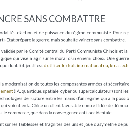
INCRE SANS COMBATTRE
modalités d’action et de puissance du régime communiste. Pour re
Parti-Etat prépare la guerre, mais souhaite vaincre sans combattre.
,
validée par le Comité central du Parti Communiste Chinois et l
gique qui vise à agir sur le moral d’un ennemi choisi. Une guerre
ique dont l’objectif est
d’utiliser le droit international ou, le cas éch
, la modernisation de toutes les composantes armées et sécuritaire
ppement
(IA, quantique, spatiale, cyber ou supercalculateur) sont les
echnologies de rupture entre les mains d’un régime qui a la possibi
 qui voient en la Chine un client favorable contre l’idée de démocra
ns le commerce, que dans la convergence anti-occidentale.
t sur les faiblesses et fragilités des uns et joue d’asymétrie de p