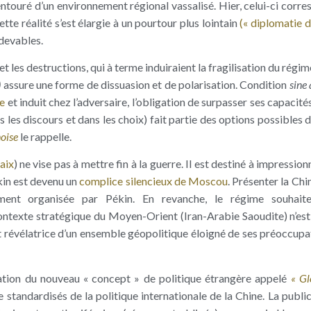
entouré d’un environnement régional vassalisé. Hier, celui-ci corre
tte réalité s’est élargie à un pourtour plus lointain
(« diplomatie 
devables.
et les destructions, qui à terme induiraient la fragilisation du régim
)
assure une forme de dissuasion et de polarisation. Condition
sine
e
et induit chez l’adversaire, l’obligation de surpasser ses capacités
ns les discours et dans les choix) fait partie des options possibles 
noise
le rappelle.
paix
) ne vise pas à mettre fin à la guerre. Il est destiné à impressio
kin est devenu un
complice silencieux de Moscou
. Présenter la Ch
ment organisée par Pékin. En revanche, le régime souhaite
 contexte stratégique du Moyen-Orient (Iran-Arabie Saoudite) n’est
 est révélatrice d’un ensemble géopolitique éloigné de ses préoccupa
cation du nouveau « concept » de politique étrangère appelé
« Gl
 standardisés de la politique internationale de la Chine. La publi