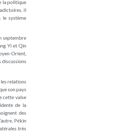
 la politique
dictoires. Il
s le système
en septembre
ang Yi et Qin
Moyen-Orient,
s discussions
les relations
que son pays
e cette valse
idente de la
moignent des
’autre, Pékin
atérales très