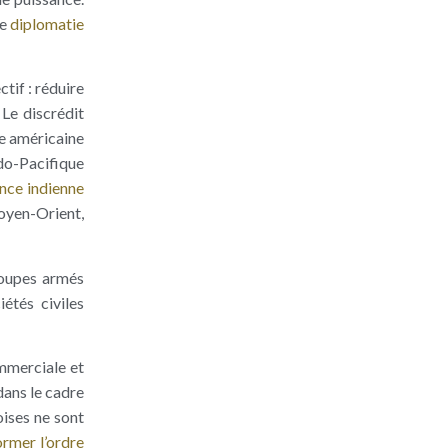
ne
diplomatie
tif : réduire
Le discrédit
se américaine
ndo-Pacifique
ence indienne
Moyen-Orient,
roupes armés
étés civiles
ommerciale et
dans le cadre
oises ne sont
ormer l’ordre