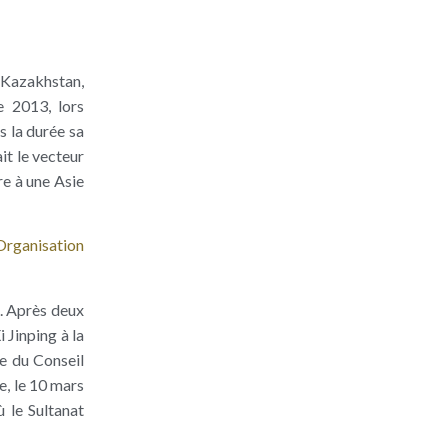
u Kazakhstan,
e 2013, lors
s la durée sa
ait le vecteur
re à une Asie
’Organisation
. Après deux
 Jinping à la
re du Conseil
e, le 10 mars
ù le Sultanat