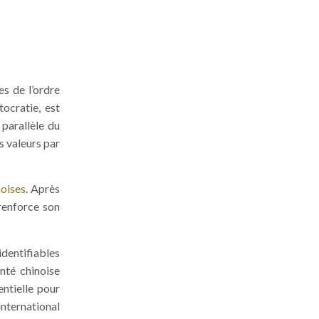
s de l’ordre
ocratie, est
parallèle du
s valeurs par
noises
. Après
 renforce son
dentifiables
onté chinoise
ntielle pour
international