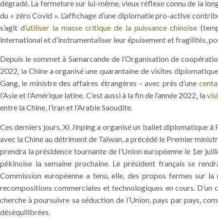
dégradé. La fermeture sur lui-même, vieux réflexe connu de la longue
du « zéro Covid ». L’affichage d’une diplomatie pro-active contrib
s’agit d’
utiliser la masse critique de la puissance chinoise
(temp
international et d’instrumentaliser leur épuisement et fragilités, 
Depuis le sommet à Samarcande de l’Organisation de coopération
2022, la Chine a organisé une quarantaine de visites diplomatique
Gang, le ministre des affaires étrangères – avec près d’une
centa
l’Asie et l’Amérique latine. C’est aussi à la fin de l’année 2022, la
vis
entre la Chine, l’Iran et l’Arabie Saoudite.
Ces derniers jours, Xi Jinping a organisé un ballet diplomatique à
avec la Chine au détriment de Taïwan, a précédé le Premier minist
prendra la présidence tournante de l’Union européenne le 1er jui
pékinoise la semaine prochaine. Le président français se rendr
Commission européenne a tenu, elle, des propos fermes sur la no
recompositions commerciales et technologiques en cours. D’un côt
cherche à poursuivre sa séduction de l’Union, pays par pays, com
déséquilibrées.