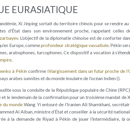
QUE EURASIATIQUE
ndémie, Xi Jinping sortait du territoire chinois pour se rendre a
ites d’État dans son environnement proche, rappelant celles d
azarbayev
. L’objectif de la diplomatie chinoise est de conforter dan
usqu’en Europe, comme
profondeur stratégique vassalisée
. Pékin ser
es, arabophones, turcophones. Ce dispositif a vocation à s’étend
empire
.
henko à Pékin
confirme
l’élargissement dans un futur proche de l
pays arabes sunnites et du monde insulaire de l’océan Indien ().
dite sous la conduite de la République populaire de Chine (RPC)
) et le lendemain de la confirmation pour un troisième mandat de Xi
ace du monde
Wang Yi entouré de l’Iranien Ali Shamkhani, secrétai
med Al Aiban, ministre d’État et conseiller à la sécurité national
rée à la demande de Riyad à Pékin de jouer l’intermédiaire, là o