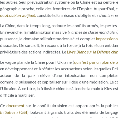
les autres. Seul prévaudrait un système où la Chine est au centre, 
géographie proche, celle des frontières de l’Empire. Aujourd’hui, ce
ou
zhoubian waijiao),
constitué d’un réseau d’obligés et
« d’amis »
re
La Chine, dans le temps long, redoute les conflits armés, les pertes 
En revanche, la militarisation massive
(« armée de classe mondiale »
puissance, le domaine militaire modernisé et complet
impressionn
dissuader. De surcroît, le recours à la force (à la fois récurrent da
privilégiera des actions indirectes. Le
Livre Blanc sur la Défense chi
Le vague plan de la Chine pour l’Ukraine (
qui n’est pas un plan de 
en développement et à réfuter les accusations selon lesquelles Pé
acteur de la paix relève d’une intoxication, non complète
comme
la
puissance et capitaliser sur l’idée d’une médiation. Le
l’Ukraine. À ce titre, la frilosité chinoise à tendre la main à Kiev
difficile à maîtriser.
Ce
document
sur le conflit ukrainien est apparu après la publi
Initiative »
(GSI)
, balayant à grands traits des éléments de langage