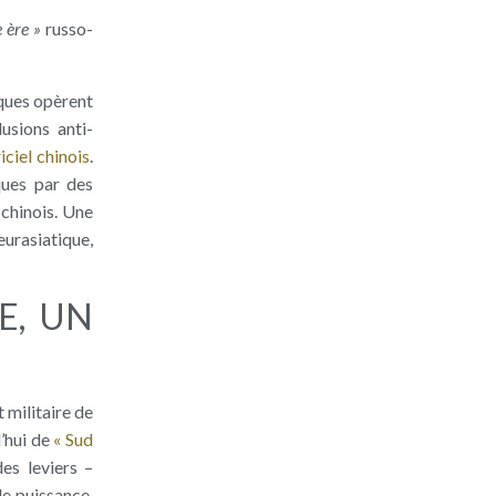
e ère »
russo-
iques opèrent
usions anti-
iciel chinois
.
ques par des
 chinois. Une
eurasiatique,
E, UN
 militaire de
d’hui de
« Sud
es leviers –
de puissance.