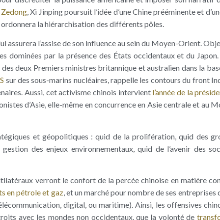
o Zedong
, Xi Jinping poursuit l’idée d’une Chine prééminente et d’u
, ordonnera la hiérarchisation des différents pôles.
lui assurera l’assise de son influence au sein du Moyen-Orient. Objec
les dominées par la présence des États occidentaux et du Japon. 
 des deux Premiers ministres britannique et australien dans la ba
US
sur des sous-marins nucléaires, rappelle les contours du front I
naires. Aussi, cet activisme chinois intervient
l’année de la présid
gonistes d’Asie, elle-même en concurrence en Asie centrale et au 
giques et géopolitiques : quid de la prolifération, quid des g
 gestion des enjeux environnementaux, quid de l’avenir des soci
ltilatéraux verront le confort de la percée chinoise en matière c
s en pétrole et gaz
, et un marché pour nombre de ses entreprises 
élécommunication, digital, ou maritime). Ainsi, les offensives chin
étroits avec les mondes non occidentaux, que la volonté de
transf