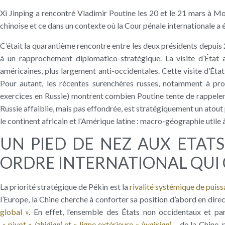
Xi Jinping a rencontré Vladimir Poutine les 20 et le 21 mars à Mo
chinoise et ce dans un contexte où la Cour pénale internationale a
C’était la quarantième rencontre entre les deux présidents depui
à un rapprochement diplomatico-stratégique. La visite d’État 
américaines, plus largement anti-occidentales. Cette visite d’Éta
Pour autant, les récentes surenchères russes, notamment à pro
exercices en Russie) montrent combien Poutine tente de rappeler 
Russie affaiblie, mais pas effondrée, est stratégiquement un atout 
le continent africain et l’Amérique latine : macro-géographie utile 
UN PIED DE NEZ AUX ETATS
ORDRE INTERNATIONAL QUI
La priorité stratégique de Pékin est la
rivalité systémique de pui
l’Europe, la Chine cherche à conforter sa position d’abord en dire
global »
. En effet, l’ensemble des États non occidentaux et par
« pivot »
(zhidian)
et « ligne extérieure »
(waixian)
– de la Chine, 