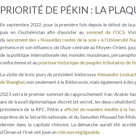
PRIORITÉ DE PÉKIN : LA PLA
En septembre 2022, pour la première fois depuis le début de la pa
puis en Ouzbékistan afin d’assister au
sommet de l’OCS
. Vis
du
lancement des « Nouvelles routes de la soie » à l’Université N
présence et son influence, de l’Asie centrale au Moyen-Orient, j
de la politique internationale des mondes musulmans, persanophon
confucéenne et au
pourtour historique de peuples tributaires de l’
La visite de trois jours du président biélorusse
Alexandre Loukac
de Shanghai
, non seulement à la Biélorussie, mais également à des 
2023 verra le premier sommet du rapprochement Iran-Arabie Saou
ans de travail diplomatique discret (et secret, les deux cohabitent
présidence de la RPC, Pékin a
affiché de manière inédite à la f
suprême de la Sécurité nationale, et du Saoudien Musaad bin Moham
dernier dans la capitale chinoise. La démarche aurait été accélé
d’Oman et l’Irak ont joué un
rôle non négligeable
.