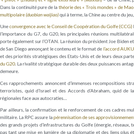
Dans la continuité pure de la
théorie des « Trois mondes » de Ma
multipolaire
(duobian waijiao)
qui à terme, la Chine au centre du jeu
Une
convergence avec le Conseil de Coopération du Golfe (CCG)
l’importance du G7, du G20, les principales réunions multilatéra
porte également sur l’OTAN. La réunion du président Joe Biden et
de San Diego annonçant le contenu et le format de
l’accord AUK
et des priorités stratégiques des Etats-Unis et de leurs deux parte
du G20
. La rivalité stratégique durable des deux puissances anta
demeure.
Ces rapprochements annoncent d’immenses recompositions straté
terroristes, quid d’Israel et des Accords d’Abraham, quid de la
régionales face aux autocraties…
Par ailleurs, la confirmation et le renforcement de ces cadres mu
militaire. La RPC assure la
pérennisation de ses approvisionnement
des grands projets d’infrastructures du Golfe (énergie, réseaux, t
pas tant une mise en lumière de sa diplomatie et des liens plus 