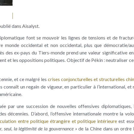
ublié dans Aisalyst.
plomatique font se mouvoir les lignes de tensions et de fracture
ntre monde occidental et non occidental, plus que démocratie/aut
ès des ex-pays du Tiers-monde prend une valeur significative en 
t et les oppositions politiques. Objectif de Pékin : neutraliser ce
cennie, et ce malgré les
crises conjoncturelles et structurelles chi
connaît un regain de vigueur, en particulier à l’international, et
 américaine.
uée par une succession de nouvelles offensives diplomatiques, i
des décennies. D’abord, l’offensive internationale montre la vol
ticulation entre politique étrangère et politique intérieure
est esse
r, seul, la légitimité de la gouvernance »
de la Chine dans un ordre 