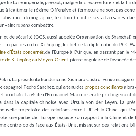
 histoire impériale, prévaut, malgré la « réouverture » et la fin de
ue à légitimer le régime. Offensive et fermeture ne sont pas contra
s/histoire, démographie, territoire) contre ses adversaires dan
pour vaincre sans combattre.
 et de sécurité (OCS, aussi appelée Organisation de Shanghai) 
s – réparties en tre Xi Jinping, le chef de la diplomatie du PCC W
ine d’États concernés
,de l’Europe à l’Afrique, en passant par le 
ite de Xi Jinping au Moyen-Orient
, pierre angulaire de l’avancée de
 Pékin. La présidente hondurienne Xiomara Castro, venue inaugurer 
re espagnol Pedro Sanchez, qui a tenu des
propos conciliants
alors 
llet prochain. La visite d’Emmanuel Macron sera le prolongement d
a dans la capitale chinoise avec Ursula von der Leyen. La prés
uvelle trajectoire des relations entre l’UE et la Chine, qui té
é, une partie de l’Europe réajuste son rapport à la Chine et de l
me contre-poids face aux États-Unis, misant sur des relations bil