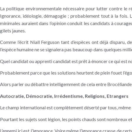
La politique environnementale nécessaire pour lutter contre le 
Ignorance, idéologie, démagogie ; probablement tout à la fois. 
minimales auraient dans l’opinion conduit les candidats à courag
gilets jaunes.
Comme l’écrit Niall Ferguson tant d’espèces ont déjà disparu, d
l’espèce humaine ne se signalera pas beaucoup dans quelques milli
Quel candidat ou apprenti candidat est prêt à énoncer ce qui est no
Probablement parce que les solutions heurtent de plein fouet l’égoï
Alors parler ou débattre intelligemment de cela entre Brocéliande 
Autocratie, Démocratie, Irrédentisme, Religions, Etrangers
Le champ international est complètement déserté par tous, même c
Pourtant les sujets sont légion, les points chauds sont nombreux e
L’ennemi ici est l’ignorance. Voire même l’ignorance crasse de cer