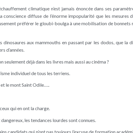
réchauffement climatique n’est jamais énoncée dans ses paramètr
La conscience diffuse de l’énorme impopularité que les mesures d
eusement préférer le gloubi-boulga à une mobilisation de bonnets
es dinosaures aux mammouths en passant par les dodos, que la di
ers d’années.
n seulement déjà dans les livres mais aussi au cinéma ?
sme individuel de tous les terriens.
et le mont Saint Odile…..
eux qui en ont la charge.
t dangereux, les tendances lourdes sont connues.
tains candidats qui n’ont pas toujours l’excuse de formation académ