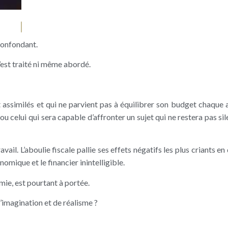
confondant.
n’est traité ni même abordé.
 assimilés et qui ne parvient pas à équilibrer son budget chaque
u celui qui sera capable d’affronter un sujet qui ne restera pas si
ail. L’aboulie fiscale pallie ses effets négatifs les plus criants e
mique et le financier inintelligible.
ie, est pourtant à portée.
’imagination et de réalisme ?