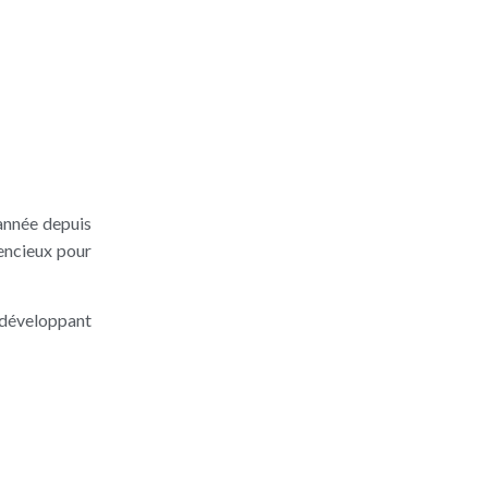
 année depuis
lencieux pour
n développant