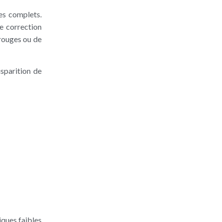
es complets.
e correction
 rouges ou de
sparition de
iques faibles