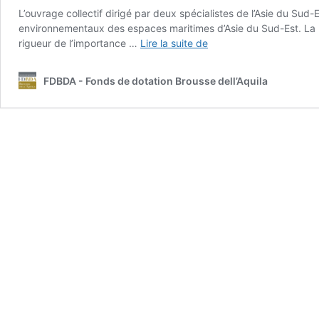
L’ouvrage collectif dirigé par deux spécialistes de l’Asie du Sud
environnementaux des espaces maritimes d’Asie du Sud-Est. La m
Mers
rigueur de l’importance …
Lire la suite de
d’Asie
du
FDBDA - Fonds de dotation Brousse dell’Aquila
Sud-
Est
Coopérations,
intégration
et
sécurité