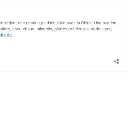
etient une relation pluriséculaire avec la Chine. Une relation
tière, caoutchouc, minerais, pierres précieuses, agriculture,
Le
uite de
Cambodge
sous
l’emprise
de
Pékin